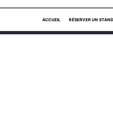
ACCUEIL
RÉSERVER UN STAN
HÉ AFRO-CAR
/
Beauté
/
DOUG-STYLE BARBER – l’instant beauté au m