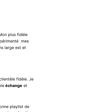
 Mon plus fidèle
 expérimenté mes
s large est et
ientèle fidèle. Je
ble
échange
et
onne playlist de