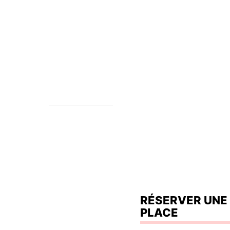
avoir plus
Depuis 2017 nous 
savoir-faire des c
Accueil
issus de la cultur
nous retrouvez pou
ventes éphémères 
Blog
fois dans l’année.
Billetterie
RÉSERVER UNE
PLACE