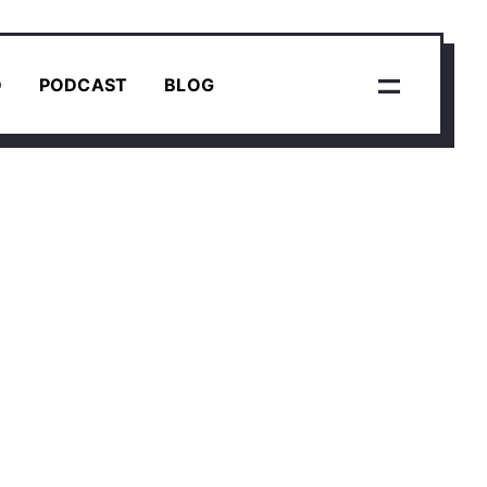
D
PODCAST
BLOG
IBÉEN
asculin