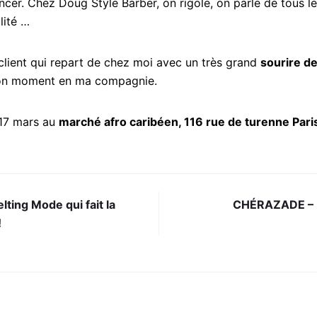
er. Chez Doug Style Barber, on rigole, on parle de tous les 
lité …
 client qui repart de chez moi avec un très grand
sourire de
bon moment en ma compagnie.
17 mars au
marché afro caribéen, 116 rue de turenne Pari
ting Mode qui fait la
CHÉRAZADE – P
!