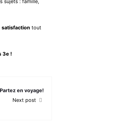
sujets : famille,
 satisfaction
tout
s 3e !
artez en voyage!
Next post