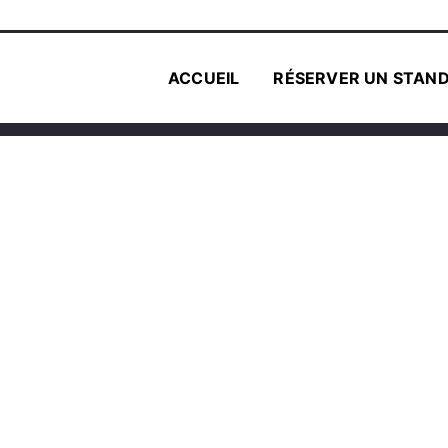
ACCUEIL
RÉSERVER UN STAN
HÉ AFRO-CAR
me
/
Beauté
/
LOTAEMI – La science au service de la na