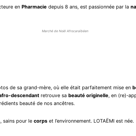
cteure en
Pharmacie
depuis 8 ans, est passionnée par la
na
Marché de Noël Afrocaraïbéen
tos de sa grand-mère, où elle était parfaitement mise en
b
afro-descendant
retrouve sa
beauté originelle
, en (re)-ap
ngrédients beauté de nos ancêtres.
s
, sains pour le
corps
et l’environnement. LOTAËMI est née.