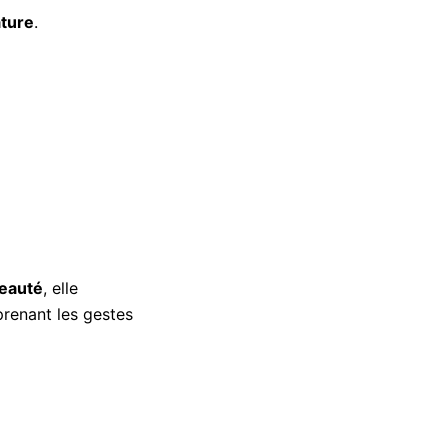
ture
.
eauté
, elle
prenant les gestes