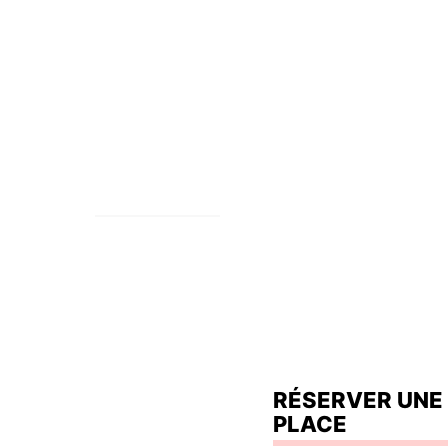
avoir plus
Depuis 2017 nous 
savoir-faire des c
Accueil
issus de la cultur
nous retrouvez pou
ventes éphémères 
Blog
fois dans l’année.
Billetterie
RÉSERVER UNE
PLACE