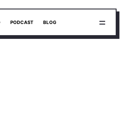
D
PODCAST
BLOG
IBÉEN
ture