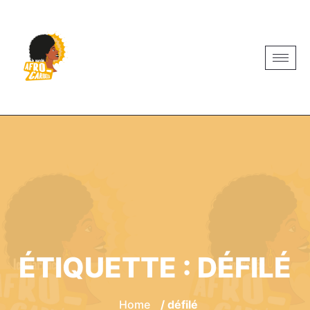
ÉTIQUETTE :
DÉFILÉ
Home
/ défilé