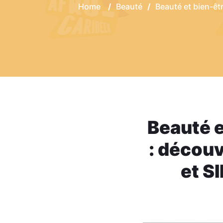
Home
/
Beauté
/
Beauté et bien-ê
Beauté e
: décou
et S