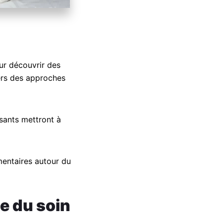
ur découvrir des
vers des approches
osants mettront à
entaires autour du
e du soin