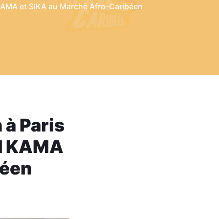
 KAMA et SIKA au Marché Afro-Caribéen
 à Paris
BI KAMA
béen