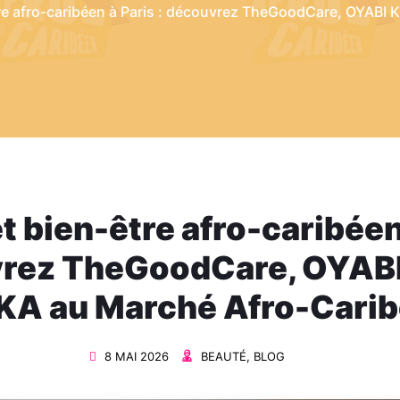
tre afro-caribéen à Paris : découvrez TheGoodCare, OYABI
t bien-être afro-caribéen
vrez TheGoodCare, OYA
IKA au Marché Afro-Cari
8 MAI 2026
BEAUTÉ
,
BLOG