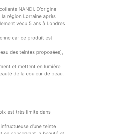
collants NANDI. D’origine
é la région Lorraine après
également vécu 5 ans à Londres
enne car ce produit est
veau des teintes proposées),
ment et mettent en lumière
beauté de la couleur de peau.
oix est très limite dans
 infructueuse d’une teinte
ut en conservant la beauté et