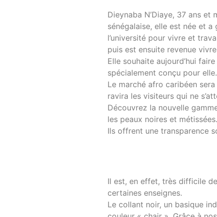
Dieynaba N’Diaye, 37 ans et m
sénégalaise, elle est née et a 
l’université pour vivre et tra
puis est ensuite revenue vivr
Elle souhaite aujourd’hui fai
spécialement conçu pour elle.
Le marché afro caribéen sera 
ravira les visiteurs qui ne s’a
Découvrez la nouvelle gamme 
les peaux noires et métissées.
Ils offrent une transparence 
Il est, en effet, très difficil
certaines enseignes.
Le collant noir, un basique in
couleur « chair ». Grâce à nos