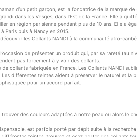
aman d’un petit garçon, est la fondatrice de la marque de 
grandi dans les Vosges, dans l’Est de la France. Elle a quitt
vailler en région parisienne pendant plus de 10 ans. Elle a 
e à Paris puis à Nancy en 2015.
re découvrir les Collants NANDI à la communauté afro-caribé
l’occasion de présenter un produit qui, par sa rareté (au ni
ttendent pas forcement à y voir des collants.
de collants fabriquée en France. Les Collants NANDI subli
 Les différentes teintes aident à préserver le naturel et la 
sophistiquée pour un accord parfait.
e de trouver des couleurs adaptées à notre peau ou alors le ch
dispensable, est parfois porté par dépit suite à la recherche
 différentes teintes, trouvez et osez porter des collants to