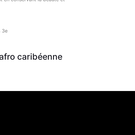
s 3e
afro caribéenne